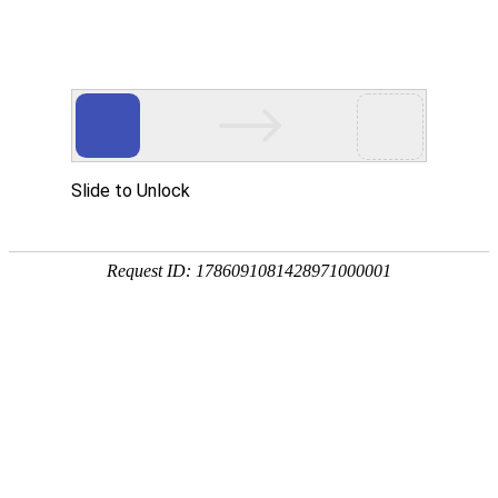
国家三级甲等综合医院
国家级爱婴医院
首页
医院概况
新闻中心
专家团队
科
专题专栏
专家团队
全专家团队