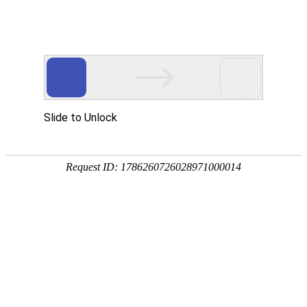
国家三级甲等综合医院
国家级爱婴医院
首页
医院概况
新闻中心
专家团队
科
专题专栏
科研教学
科学研究
医学教育
规培基地
学科建设