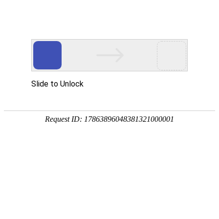
国家三级甲等综合医院
国家级爱婴医院
首页
医院概况
新闻中心
专家团队
科
专题专栏
科研教学
科学研究
医学教育
规培基地
学科建设