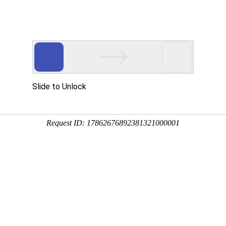
等综合医院
全国百佳百姓满意医院
医院
全国百佳百姓放心示范医院
队
科室导航
科研教学
护理园地
临床试验