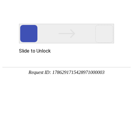
国家三级甲等综合医院
国家级爱婴医院
首页
医院概况
新闻中心
专家团队
科
专题专栏
信息公告
通知公告
人事招聘
招标采购