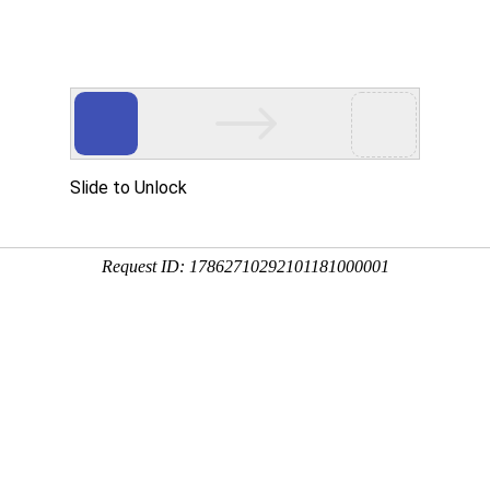
等综合医院
全国百佳百姓满意医院
医院
全国百佳百姓放心示范医院
队
科室导航
科研教学
护理园地
临床试验