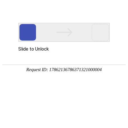
国家三级甲等综合医院
国家级爱婴医院
首页
医院概况
新闻中心
专家团队
科
专题专栏
信息公告
通知公告
人事招聘
招标采购