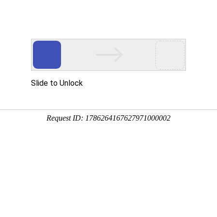
等综合医院
全国百佳百姓满意医院
医院
全国百佳百姓放心示范医院
队
科室导航
科研教学
护理园地
临床试验