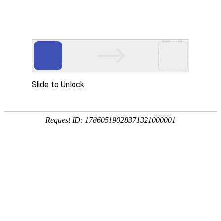
国家三级甲等综合医院
国家级爱婴医院
首页
医院概况
新闻中心
专家团队
科
专题专栏
信息公告
通知公告
人事招聘
招标采购