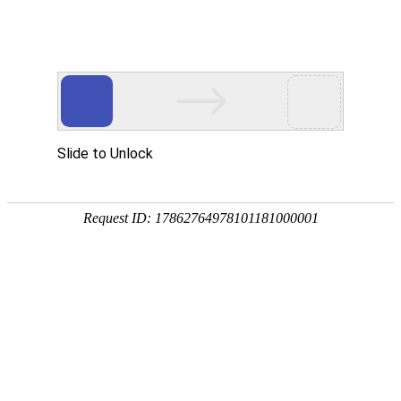
国家三级甲等综合医院
国家级爱婴医院
首页
医院概况
新闻中心
专家团队
科
专题专栏
科研教学
科学研究
医学教育
规培基地
学科建设