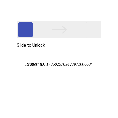
国家三级甲等综合医院
国家级爱婴医院
首页
医院概况
新闻中心
专家团队
科
专题专栏
科室导航
DEPARTMENT
科室简介
科室动态
科室人员