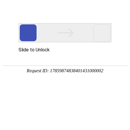
国家三级甲等综合医院
国家级爱婴医院
首页
医院概况
新闻中心
专家团队
科
专题专栏
科室导航
DEPARTMENT
科室简介
科室动态
科室人员