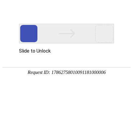
国家三级甲等综合医院
国家级爱婴医院
首页
医院概况
新闻中心
专家团队
科
专题专栏
专家团队
EXPERT TEAM